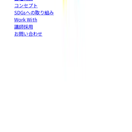
コンセプト
SDGsへの取り組み
Work With
講師採用
お問い合わせ
©
2026
THE ACADEMY JAPAN Inc.
プライバシーポリシー
研修について相談する