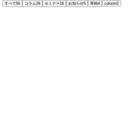
すべて
56
コラム
29
セミナー
16
お知らせ
5
寄稿
4
column
2
column
心理的安全性とは？“号令”では高まらない理由と
心理的安全性とは、評価や立場を気にせず率直に意見を言い
方・つくり方を、20年・2万人の研修現場の知見から解説し
AJ編集部
2026/08/10
続きを読む
column
これからの組織開発