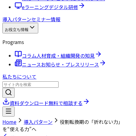
eラーニング
デジタル研修
導入パターン
セミナー情報
お役立ち情報
Programs
コラム
人材育成・組織開発の知見
ニュース
お知らせ・プレスリリース
私たちについて
資料ダウンロード
無料で相談する
Home
導入パターン
役割転換期の「折れない力」
を“使える力”へ