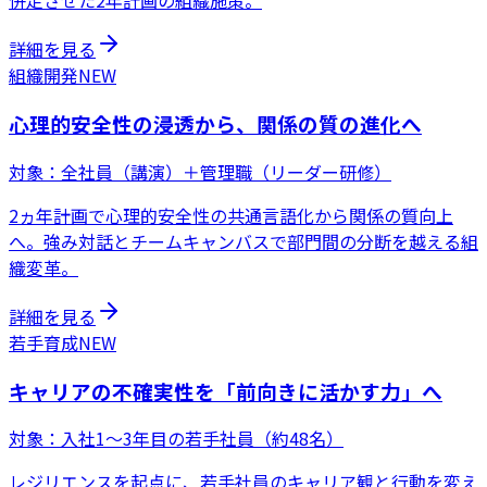
併走させた2年計画の組織施策。
詳細を見る
組織開発
NEW
心理的安全性の浸透から、関係の質の進化へ
対象：
全社員（講演）＋管理職（リーダー研修）
2ヵ年計画で心理的安全性の共通言語化から関係の質向上
へ。強み対話とチームキャンバスで部門間の分断を越える組
織変革。
詳細を見る
若手育成
NEW
キャリアの不確実性を「前向きに活かす力」へ
対象：
入社1〜3年目の若手社員（約48名）
レジリエンスを起点に、若手社員のキャリア観と行動を変え