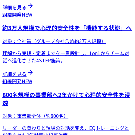
詳細を見る
組織開発
NEW
約3万人規模で心理的安全性を「機能する状態」へ
対象：
全社員（グループ会社含め約3万人規模）
理解から実践・定着までを一貫設計し、1on1からチーム対
話へ進化させた4STEP施策。
詳細を見る
組織開発
NEW
800名規模の事業部へ2年かけて心理的安全性を浸
透
対象：
事業部全体（約800名）
リーダーの関わりと現場の対話を変え、EQトレーニングと