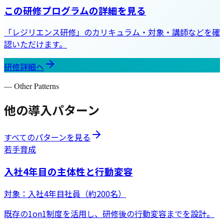
この研修プログラムの詳細を見る
「
レジリエンス研修
」
のカリキュラム・対象・講師などを確
認いただけます。
研修詳細へ
— Other Patterns
他の導入パターン
すべてのパターンを見る
若手育成
入社4年目の主体性と行動変容
対象：
入社4年目社員（約200名）
既存の1on1制度を活用し、研修後の行動変容までを設計。