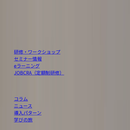
マインドセットから、 挑戦できる人と組織をつくる支援を
します。
サービス
研修・ワークショップ
セミナー情報
eラーニング
JOBCRA（定額制研修）
情報
コラム
ニュース
導入パターン
学びの旅