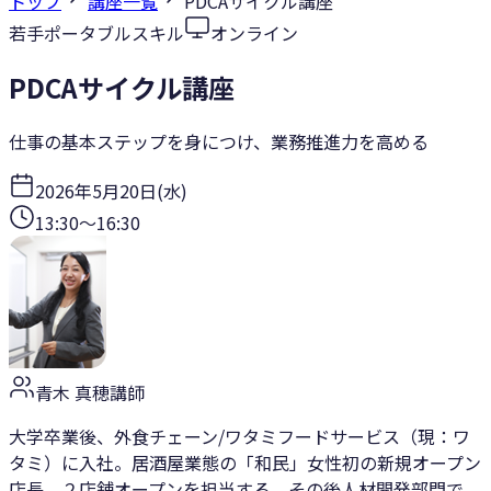
トップ
講座一覧
PDCAサイクル講座
若手
ポータブルスキル
オンライン
PDCAサイクル講座
仕事の基本ステップを身につけ、業務推進力を高める
2026年5月20日(水)
13:30
〜
16:30
青木 真穂
講師
大学卒業後、外食チェーン/ワタミフードサービス（現：ワ
タミ）に入社。居酒屋業態の「和民」女性初の新規オープン
店長。２店舗オープンを担当する。その後人材開発部門で