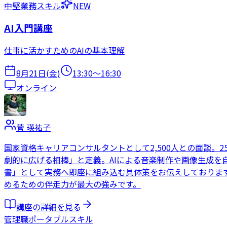
中堅
業務スキル
NEW
AI入門講座
仕事に活かすためのAIの基本理解
8月21日(金)
13:30
〜
16:30
オンライン
菅 瑛祐子
国家資格キャリアコンサルタントとして2,500人との面談。
劇的に広げる相棒」と定義。AIによる音楽制作や画像生成を
書」として実務へ即座に組み込む具体策をお伝えしております
めるための伴走力が最大の強みです。
講座の詳細を見る
管理職
ポータブルスキル