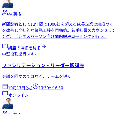
林 英樹
新聞記者として12年間で1000社を超える成長企業の組織
を改善し全社的な業務工程を再構築。若手社員のカウンセリン
ング、ビジネスパーソン向け問題解決コーチングを行う。
講座の詳細を見る
中堅
役割遂行スキル
ファシリテーション・リーダー版講座
会議を回すのではなく、チームを導く
10月13日(火)
13:30
〜
16:30
オンライン