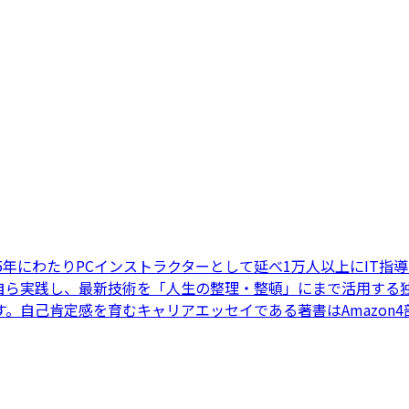
25年にわたりPCインストラクターとして延べ1万人以上にIT指
自ら実践し、最新技術を「人生の整理・整頓」にまで活用する独
。自己肯定感を育むキャリアエッセイである著書はAmazon