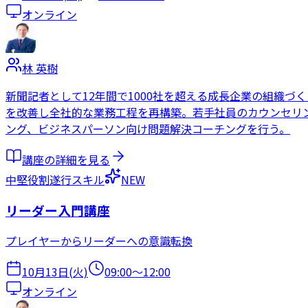
オンライン
林 英樹
新聞記者として12年間で1000社を超える成長企業の組織
を改善し全社的な業務工程を再構築。若手社員のカウンセリン
ング、ビジネスパーソン向け問題解決コーチングを行う。
講座の詳細を見る
中堅
役割遂行スキル
NEW
リーダー入門講座
プレイヤーからリーダーへの意識転換
10月13日(火)
09:00
〜
12:00
オンライン