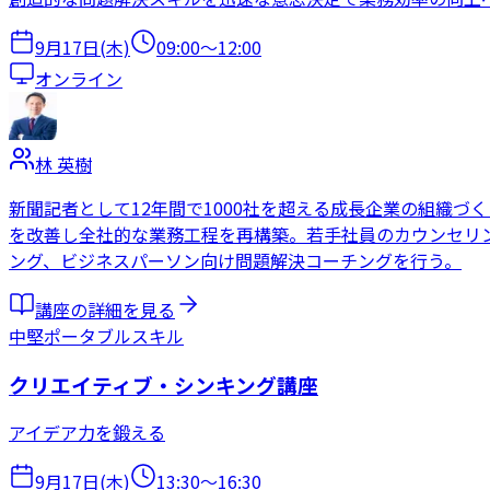
9月17日(木)
09:00
〜
12:00
オンライン
林 英樹
新聞記者として12年間で1000社を超える成長企業の組織
を改善し全社的な業務工程を再構築。若手社員のカウンセリン
ング、ビジネスパーソン向け問題解決コーチングを行う。
講座の詳細を見る
中堅
ポータブルスキル
クリエイティブ・シンキング講座
アイデア力を鍛える
9月17日(木)
13:30
〜
16:30