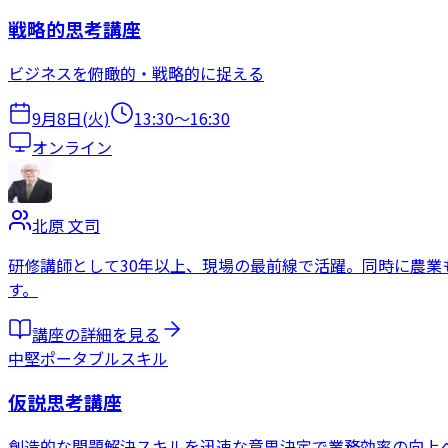
戦略的思考講座
ビジネスを俯瞰的・戦略的に捉える
9月8日(火)
13:30
〜
16:30
オンライン
北原 文司
研修講師として30年以上、現場の最前線で活躍。同時に農業
す。
講座の詳細を見る
中堅
ポータブルスキル
仮説思考講座
創造的な問題解決スキルを迅速な意思決定で業務効率の向上