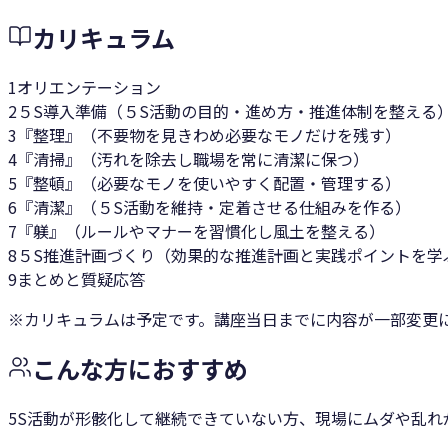
カリキュラム
1
オリエンテーション
2
５S導入準備（５S活動の目的・進め方・推進体制を整える
3
『整理』（不要物を見きわめ必要なモノだけを残す）
4
『清掃』（汚れを除去し職場を常に清潔に保つ）
5
『整頓』（必要なモノを使いやすく配置・管理する）
6
『清潔』（５S活動を維持・定着させる仕組みを作る）
7
『躾』（ルールやマナーを習慣化し風土を整える）
8
５S推進計画づくり（効果的な推進計画と実践ポイントを学
9
まとめと質疑応答
※カリキュラムは予定です。講座当日までに内容が一部変更
こんな方におすすめ
5S活動が形骸化して継続できていない方、現場にムダや乱れ