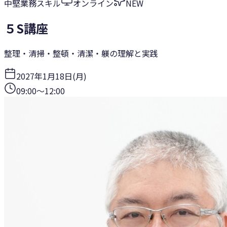
中堅
業務スキル
オンライン
NEW
５S講座
整理・清掃・整頓・清潔・躾の理解と実践
2027年1月18日(月)
09:00
〜
12:00