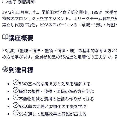
金子 泰憲
講師
1973年11月生まれ。早稲田大学商学部卒業後、1998
複数のプロジェクトをマネジメント。Ｊリーグチーム職員を経て
設立し代表に就任。ビジネスパーソンの「意識・行動・周囲
講座概要
5S活動（整理・清掃・整頓・清潔・躾）の基本的な考え方と
め方を学びます。全員参加型の5S推進と定着化の工夫まで、
到達目標
5Sの基本的な考え方と効果を理解する
職場の整理・整頓・清掃の進め方を学ぶ
不要物削減と清掃の仕組み作りができる
5S活動の定着と習慣化の工夫を学ぶ
5Sを通じて職場改善の意識が高まる