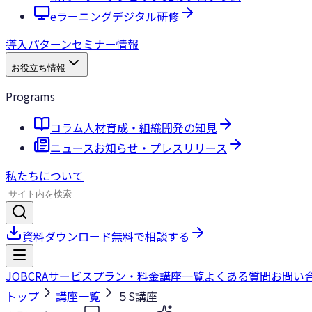
eラーニング
デジタル研修
導入パターン
セミナー情報
お役立ち情報
Programs
コラム
人材育成・組織開発の知見
ニュース
お知らせ・プレスリリース
私たちについて
資料ダウンロード
無料で相談する
JOBCRA
サービス
プラン・料金
講座一覧
よくある質問
お問い
トップ
講座一覧
５S講座