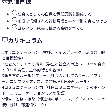
到達目標
社会人としての自覚と責任意識を醸成する
組織で信頼される行動習慣と基本行動を身につける
自ら学び、成長し続ける姿勢を育てる
カリキュラム
1
オリエンテーション（挨拶、アイスブレーク、研修の目的
と目標設定）
2
社会人としての心構え（学生と社会人の違い、３つの自立
と３つの責任、主体的行動の習慣）
3
働き方のルールとマナー（社会人としてのルールとマナ
ー、コンプライアンス、時間管理と出退勤ルール）
4
コミュニケーション力（社内コミュニケーションのポイン
ト、コミュニケーションミスの影響）
5
報告・連絡・相談（報連相のポイント、ビジネスツールの
使い分け、報連相ワーク）