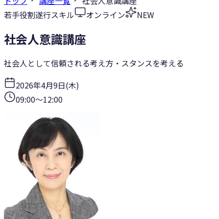
トップ
講座一覧
社会人意識講座
若手
役割遂行スキル
オンライン
NEW
社会人意識講座
社会人として信頼される考え方・スタンスを考える
2026年4月9日(木)
09:00
〜
12:00