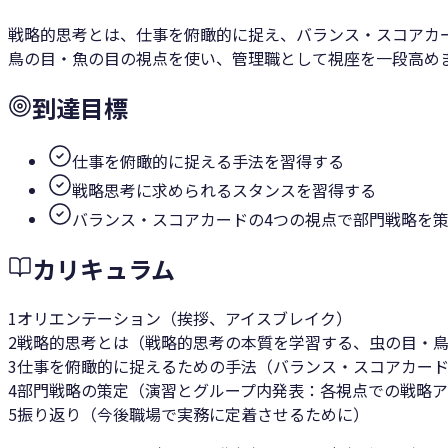
戦略的思考とは、仕事を俯瞰的に捉え、バランス・スコアカ
鳥の目・魚の目の視点を使い、管理職として視座を一段高め
到達目標
仕事を俯瞰的に捉える手法を習得する
戦略思考に求められるスタンスを習得する
バランス・スコアカードの4つの視点で部門戦略を
カリキュラム
1
オリエンテーション（挨拶、アイスブレイク）
2
戦略的思考とは（戦略的思考の本質を学習する、虫の目・
3
仕事を俯瞰的に捉えるための手法（バランス・スコアカード
4
部門戦略の策定（演習とグループ内発表：各視点での戦略ア
5
振り返り（今後職場で実務に定着させるために）