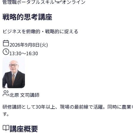
管理職
ポータブルスキル
オンライン
戦略的思考講座
ビジネスを俯瞰的・戦略的に捉える
2026年9月8日(火)
13:30
〜
16:30
北原 文司
講師
研修講師として30年以上、現場の最前線で活躍。同時に農業
す。
講座概要