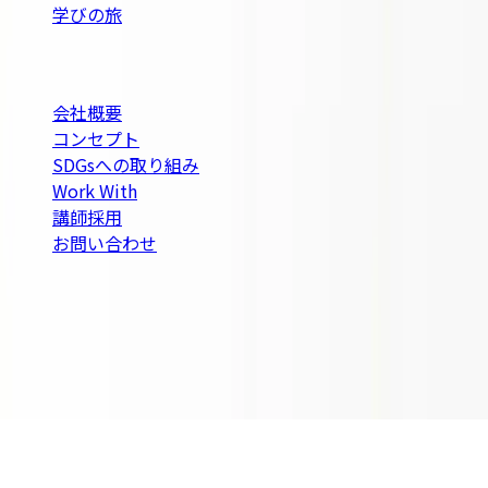
学びの旅
企業
会社概要
コンセプト
SDGsへの取り組み
Work With
講師採用
お問い合わせ
©
2026
THE ACADEMY JAPAN Inc.
プライバシーポリシー
研修について相談する