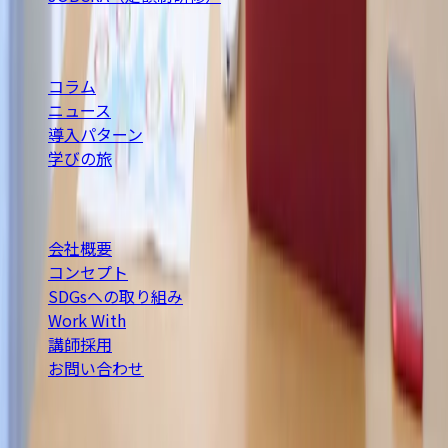
情報
コラム
ニュース
導入パターン
学びの旅
企業
会社概要
コンセプト
SDGsへの取り組み
Work With
講師採用
お問い合わせ
©
2026
THE ACADEMY JAPAN Inc.